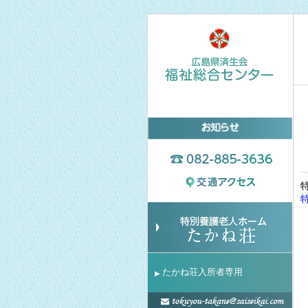
たかね荘入所者専用
▶