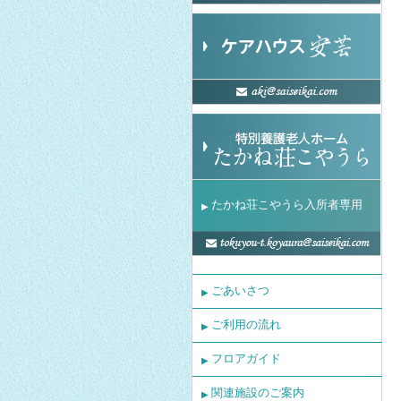
たかね荘こやうら入所者専用
▶
ごあいさつ
▶
ご利用の流れ
▶
フロアガイド
▶
関連施設のご案内
▶