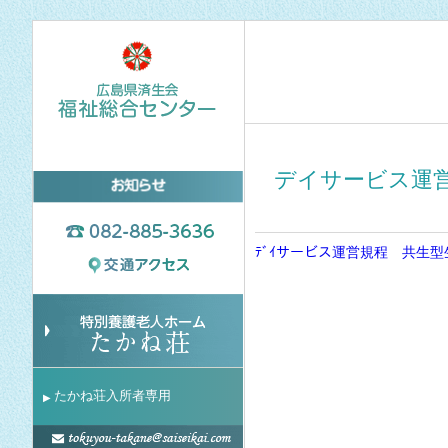
デイサービス運
ﾃﾞｲサービス運営規程 共生型
たかね荘入所者専用
▶