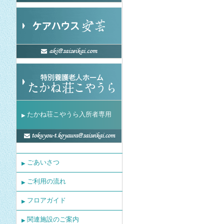
たかね荘こやうら入所者専用
▶
ごあいさつ
▶
ご利用の流れ
▶
フロアガイド
▶
関連施設のご案内
▶