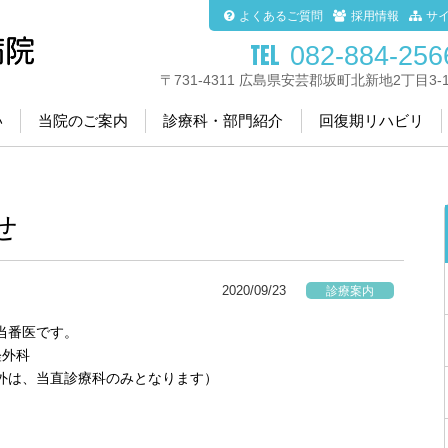
よくあるご質問
採用情報
サ
082-884-256
〒731-4311 広島県安芸郡坂町北新地2丁目3-1
い
当院のご案内
診療科・部門紹介
回復期リハビリ
せ
2020/09/23
診療案内
当番医です。
経外科
間以外は、当直診療科のみとなります）