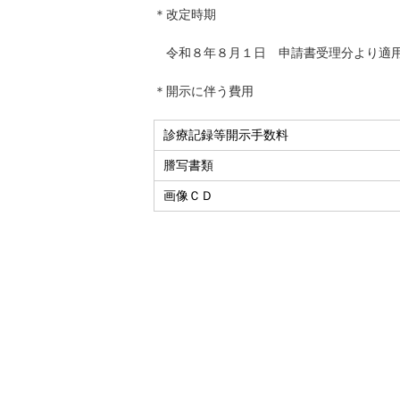
＊改定時期
令和８年８月１日 申請書受理分より適
＊開示に伴う費用
診療記録等開示手数料
謄写書類
画像ＣＤ