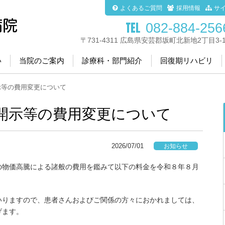
よくあるご質問
採用情報
サ
082-884-256
〒731-4311 広島県安芸郡坂町北新地2丁目3-1
い
当院のご案内
診療科・部門紹介
回復期リハビリ
示等の費用変更について
開示等の費用変更について
2026/07/01
お知らせ
の物価高騰による諸般の費用を鑑みて以下の料金を令和８年８月
いりますので、患者さんおよびご関係の方々におかれましては、
げます。